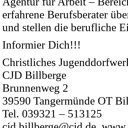
Agentur für Arbeit – Bereic
erfahrene Berufsberater üb
und stellen die berufliche E
Informier Dich!!!
Christliches Jugenddorfwer
CJD Billberge
Brunnenweg 2
39590 Tangermünde OT Bil
Tel. 039321 – 513125
cjd.billberge@cjd.de, www.